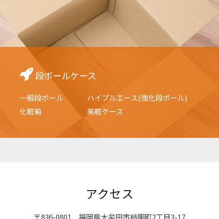
段ボールケース
一般段ボール
ハイプルエース(強化段ボール)
化粧箱
美粧ケース
アクセス
〒836-0801 福岡県大牟田市柿園町2丁目3-17